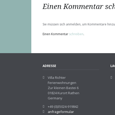
Einen Kommentar sch
Sie müssen sich anmelden, um Kommentare hinzu
Einen Kommentar
schreiben
.
ADRESSE
LA
Villa Richter
Ferienwohnungen
Zur kleinen Bastei 6
01824 Kurort Rathen
Germany
+49 (0)35024-919842
anfrageformular