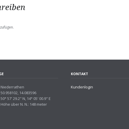
reiben
zufügen.
GE
KONTAKT
Niederrathen
Kundenlogin
50.958102, 14.083596
50° 57' 29.2" N, 14° 05' 00.9" E
Höhe über N. N.: 148 meter