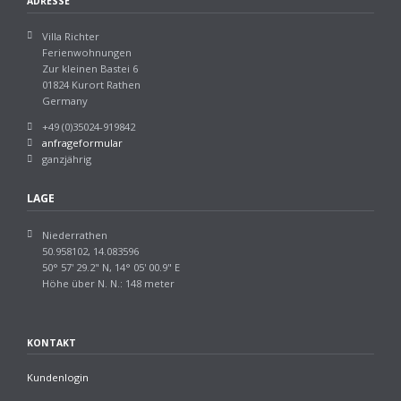
ADRESSE
Villa Richter
Ferienwohnungen
Zur kleinen Bastei 6
01824 Kurort Rathen
Germany
+49 (0)35024-919842
anfrageformular
ganzjährig
LAGE
Niederrathen
50.958102, 14.083596
50° 57' 29.2" N, 14° 05' 00.9" E
Höhe über N. N.: 148 meter
KONTAKT
Kundenlogin