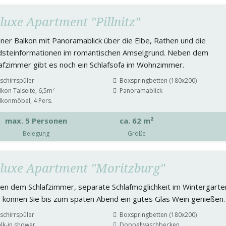
luxe Apartment "Pillnitz"
ner Balkon mit Panoramablick über die Elbe, Rathen und die
dsteinformationen im romantischen Amselgrund. Neben dem
afzimmer gibt es noch ein Schlafsofa im Wohnzimmer.
schirrspüler
Boxspringbetten (180x200)
lkon Talseite, 6,5m²
Panoramablick
lkonmöbel, 4 Pers.
max. 5 Personen
ca. 62 m²
Belegung
Größe
luxe Apartment "Moritzburg"
en dem Schlafzimmer, separate Schlafmöglichkeit im Wintergarte
 können Sie bis zum späten Abend ein gutes Glas Wein genießen.
schirrspüler
Boxspringbetten (180x200)
lk-in shower
Doppelwaschbecken