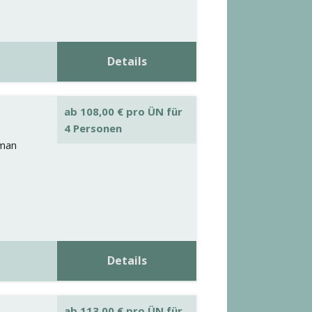
Details
ab
108,00
€
pro ÜN für
4 Personen
 man
Details
ab
113,00
€
pro ÜN für