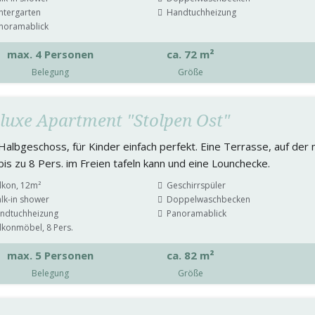
ntergarten
Handtuchheizung
noramablick
max. 4 Personen
ca. 72 m²
Belegung
Größe
luxe Apartment "Stolpen Ost"
Halbgeschoss, für Kinder einfach perfekt. Eine Terrasse, auf der
bis zu 8 Pers. im Freien tafeln kann und eine Lounchecke.
lkon, 12m²
Geschirrspüler
lk-in shower
Doppelwaschbecken
ndtuchheizung
Panoramablick
lkonmöbel, 8 Pers.
max. 5 Personen
ca. 82 m²
Belegung
Größe