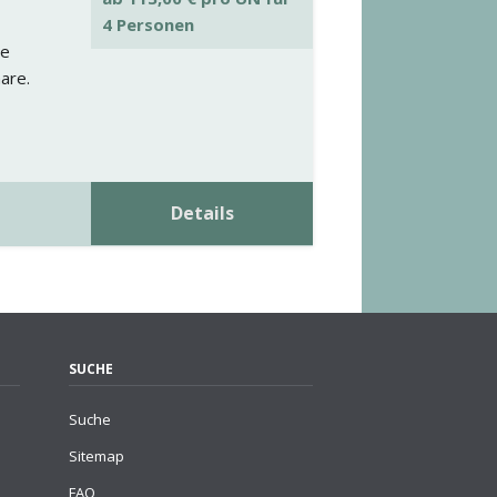
4 Personen
te
are.
Details
SUCHE
Suche
Sitemap
FAQ