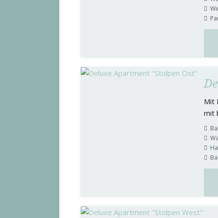
Wi
Pa
De
Mit 
mit 
Ba
Wa
Ha
Ba