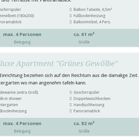
schirrspüler
Balkon Talseite, 6,5m²
mmelbett (180x200)
Fußbodenheizung
noramablick
Balkonmöbel, 4 Pers.
max. 4 Personen
ca. 61 m²
Belegung
Größe
luxe Apartment "Grünes Gewölbe"
Einrichtung beziehen sich auf den Reichtum aus die damalige Zeit.
tergarten wo man angenehm tafeln kann.
dewanne (extra Groß)
Geschirrspüler
lk-in shower
Doppelwaschbecken
ntergarten
Handtuchheizung
ßbodenheizung
Panoramablick
max. 4 Personen
ca. 82 m²
Belegung
Größe