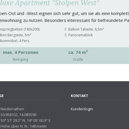
luxe Apartment "Stolpen West"
pen-Ost und -West eignen sich sehr gut, um sie als eine komplet
ienwohnung zu nutzen. Besonders interessant für befreundete Pa
xspringbetten (180x200)
Balkon Talseite, 6,5m²
lkon Bergseite, 5m²
Panoramablick
lkonmöbel, 4 Pers.
max. 4 Personen
ca. 74 m²
Belegung
Größe
GE
KONTAKT
Niederrathen
Kundenlogin
50.958102, 14.083596
50° 57' 29.2" N, 14° 05' 00.9" E
Höhe über N. N.: 148 meter