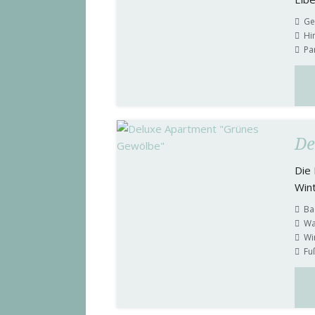
Ge
Hi
Pa
De
Die 
Win
Ba
Wa
Wi
Fu