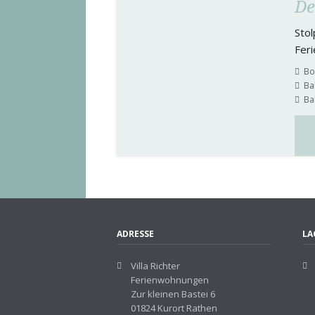
De
Stol
Fer
Bo
Ba
Ba
ADRESSE
LA
Villa Richter
Ferienwohnungen
Zur kleinen Bastei 6
01824 Kurort Rathen