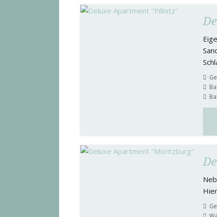
De
Eige
San
Schl
Ge
Ba
Ba
De
Neb
Hier
Ge
Wa