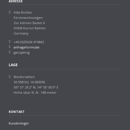
ADRESSE
Villa Richter
Ferienwohnungen
Zur kleinen Bastei 6
01824 Kurort Rathen
Germany
+49 (0)35024-919842
anfrageformular
ganzjährig
LAGE
Niederrathen
50.958102, 14.083596
50° 57' 29.2" N, 14° 05' 00.9" E
Höhe über N. N.: 148 meter
KONTAKT
Kundenlogin