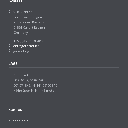
ADRESSE
Villa Richter
Ferienwohnungen
Zur kleinen Bastei 6
01824 Kurort Rathen
Germany
+49 (0)35024-919842
anfrageformular
ganzjährig
LAGE
Niederrathen
50.958102, 14.083596
50° 57' 29.2" N, 14° 05' 00.9" E
Höhe über N. N.: 148 meter
KONTAKT
Kundenlogin