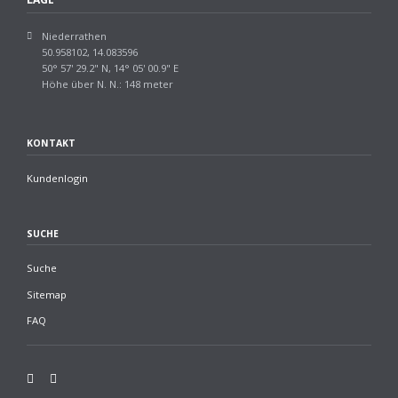
Niederrathen
50.958102, 14.083596
50° 57' 29.2" N, 14° 05' 00.9" E
Höhe über N. N.: 148 meter
KONTAKT
Kundenlogin
SUCHE
Suche
Sitemap
FAQ
Facebook
Twitter