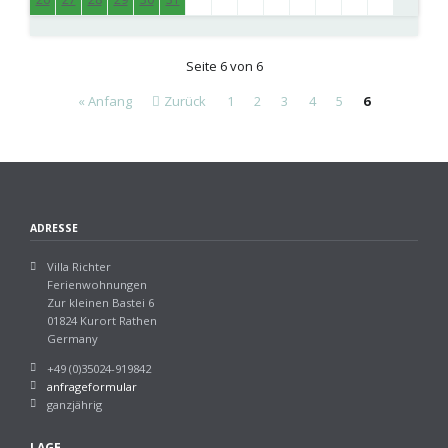
Seite 6 von 6
« Anfang
Zurück
1
2
3
4
5
6
ADRESSE
Villa Richter
Ferienwohnungen
Zur kleinen Bastei 6
01824 Kurort Rathen
Germany
+49 (0)35024-919842
anfrageformular
ganzjährig
LAGE