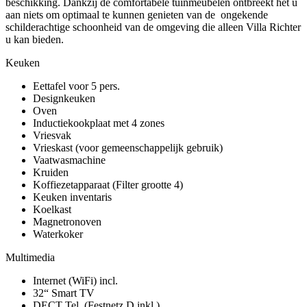
beschikking. Dankzij de comfortabele tuinmeubelen ontbreekt het u
aan niets om optimaal te kunnen genieten van de ongekende
schilderachtige schoonheid van de omgeving die alleen Villa Richter
u kan bieden.
Keuken
Eettafel voor 5 pers.
Designkeuken
Oven
Inductiekookplaat met 4 zones
Vriesvak
Vrieskast (voor gemeenschappelijk gebruik)
Vaatwasmachine
Kruiden
Koffiezetapparaat (Filter grootte 4)
Keuken inventaris
Koelkast
Magnetronoven
Waterkoker
Multimedia
Internet (WiFi) incl.
32“ Smart TV
DECT Tel. (Festnetz D inkl.)