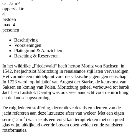
ca. 72 m²
oppervlakte
4
bedden
max. 4
personen
Beschrijving
Voorzieningen
Plattegrond & Aanzichten
Bezetting & Reserveren
In het wildrijke „Friedewald“ heeft hertog Moritz von Sachsen, in
1542, het jachtslot Moritzburg in renaissance stijl laten vervaardigen.
Het vormde een middelpunt voor de saksische jagers gemeenschap.
In 1723 werd, op initiatief van August der Starke, de keurvorst van
Saksen en koning van Polen, Moritzburg geheel verbouwd tot barok
Jacht- en Lustslot. Daarbij was ook veel aandacht voor de inrichting
en de landschapsvorming.
De ruig lederen stoffering, decoratieve details en kleuren van de
jacht refereren aan deze luxueuze sfeer van weleer. Met een eigen
2
serre (12 m
) waar je als een vorst kan terugtrekken met een goed
glas wijn, uitkijkend over de bossen open velden en de zandsteen
rotsformaties.