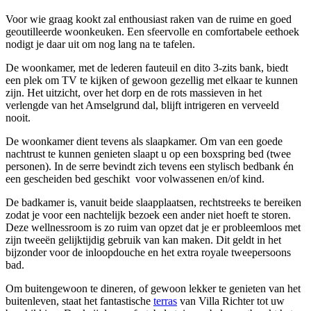
Voor wie graag kookt zal enthousiast raken van de ruime en goed
geoutilleerde woonkeuken. Een sfeervolle en comfortabele eethoek
nodigt je daar uit om nog lang na te tafelen.
De woonkamer, met de lederen fauteuil en dito 3-zits bank, biedt
een plek om TV te kijken of gewoon gezellig met elkaar te kunnen
zijn. Het uitzicht, over het dorp en de rots massieven in het
verlengde van het Amselgrund dal, blijft intrigeren en verveeld
nooit.
De woonkamer dient tevens als slaapkamer. Om van een goede
nachtrust te kunnen genieten slaapt u op een boxspring bed (twee
personen). In de serre bevindt zich tevens een stylisch bedbank én
een gescheiden bed geschikt voor volwassenen en/of kind.
De badkamer is, vanuit beide slaapplaatsen, rechtstreeks te bereiken
zodat je voor een nachtelijk bezoek een ander niet hoeft te storen.
Deze wellnessroom is zo ruim van opzet dat je er probleemloos met
zijn tweeën gelijktijdig gebruik van kan maken. Dit geldt in het
bijzonder voor de inloopdouche en het extra royale tweepersoons
bad.
Om buitengewoon te dineren, of gewoon lekker te genieten van het
buitenleven, staat het fantastische
terras
van Villa Richter tot uw