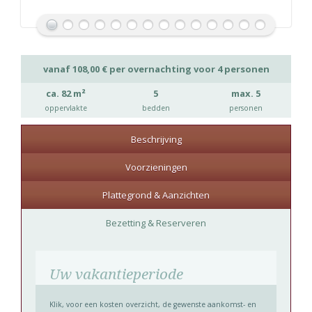
ng.
vanaf
108,00
€
per overnachting voor 4 personen
ca. 82 m²
5
max. 5
oppervlakte
bedden
personen
Beschrijving
Voorzieningen
Plattegrond & Aanzichten
Bezetting & Reserveren
Uw vakantieperiode
Klik, voor een kosten overzicht, de gewenste aankomst- en