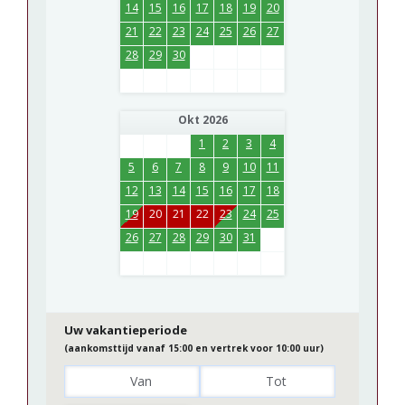
14
15
16
17
18
19
20
21
22
23
24
25
26
27
28
29
30
Okt 2026
1
2
3
4
5
6
7
8
9
10
11
12
13
14
15
16
17
18
19
20
21
22
23
24
25
26
27
28
29
30
31
Uw vakantieperiode
(aankomsttijd vanaf 15:00 en vertrek voor 10:00 uur)