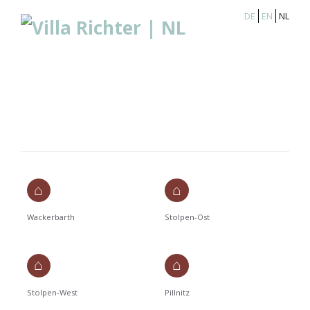
DE
EN
NL
Wackerbarth
Stolpen-Ost
Stolpen-West
Pillnitz