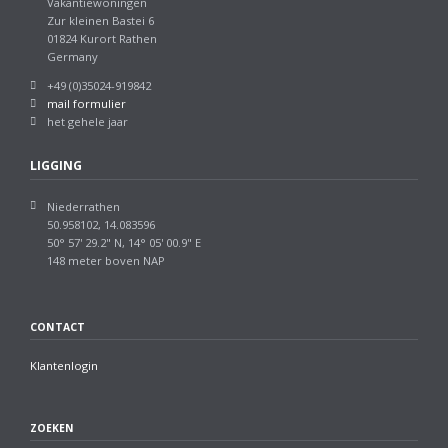
Vakantiewoningen
Zur kleinen Bastei 6
01824 Kurort Rathen
Germany
+49 (0)35024-919842
mail formulier
het gehele jaar
LIGGING
Niederrathen
50.958102, 14.083596
50° 57' 29.2" N, 14° 05' 00.9" E
148 meter boven NAP
CONTACT
Klantenlogin
ZOEKEN