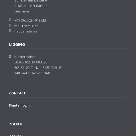
Zur kleinen Bastei 6
01824 Kurort Rathen
Germany
+49 (0)35024-919842
mail formulier
het gehele jaar
LIGGING
Niederrathen
50.958102, 14.083596
50° 57' 29.2" N, 14° 05' 00.9" E
148 meter boven NAP
CONTACT
Klantenlogin
ZOEKEN
Zoeken