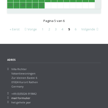
26
27
28
29
30
31
Pagina 5 van 6
« Eerst
Vorige
1
2
3
4
5
6
Volgende
ADRES
Villa Richter
Vakantiewoningen
Zur kleinen Bastei 6
01824 Kurort Rathen
Germany
+49 (0)35024-919842
mail formulier
het gehele jaar