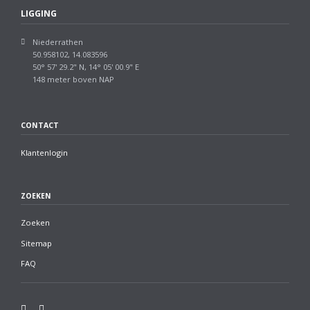
LIGGING
Niederrathen
50.958102, 14.083596
50° 57' 29.2" N, 14° 05' 00.9" E
148 meter boven NAP
CONTACT
Klantenlogin
ZOEKEN
Zoeken
Sitemap
FAQ
Facebook
Twitter