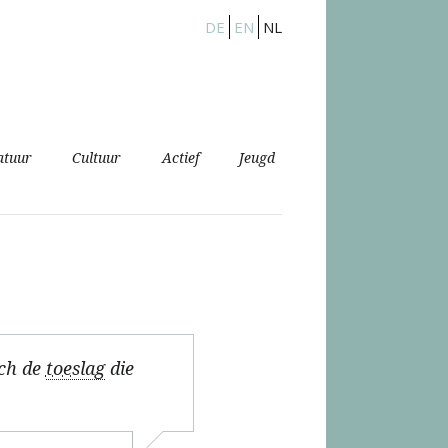
DE
EN
NL
atuur
Cultuur
Actief
Jeugd
ich de
toeslag
die