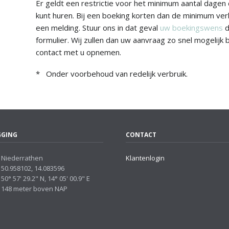
Er geldt een restrictie voor het minimum aantal dagen
kunt huren. Bij een boeking korten dan de minimum verbl
een melding. Stuur ons in dat geval
uw boekingswens
d
formulier. Wij zullen dan uw aanvraag zo snel mogelijk
contact met u opnemen.
* Onder voorbehoud van redelijk verbruik.
GGING
CONTACT
Niederrathen
Klantenlogin
50.958102, 14.083596
50° 57' 29.2" N, 14° 05' 00.9" E
148 meter boven NAP